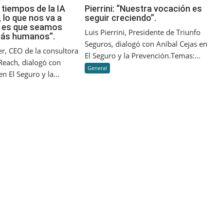
Mysler:
Pierrini:
 tiempos de la IA
Pierrini: “Nuestra vocación es
 lo que nos va a
seguir creciendo”.
“En
“Nuestra
r es que seamos
tiempos
vocación
Luis Pierrini, Presidente de Triunfo
más humanos”.
de
es
Seguros, dialogó con Aníbal Cejas en
la
seguir
er, CEO de la consultora
El Seguro y la Prevención.Temas:...
IA
creciendo”.
each, dialogó con
General
Generativa,
n El Seguro y la...
lo
que
nos
va
a
diferenciar
es
que
seamos
cada
vez
más
humanos”.