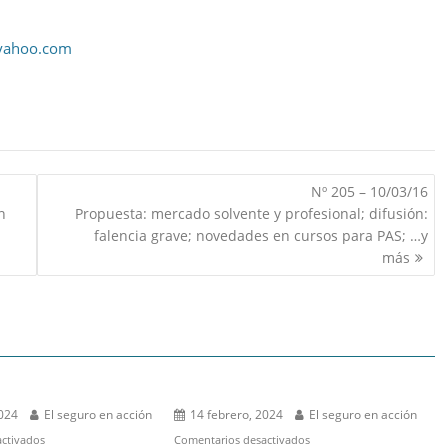
yahoo.com
Nº 205 – 10/03/16
n
Propuesta: mercado solvente y profesional; difusión:
falencia grave; novedades en cursos para PAS; …y
más
2024
El seguro en acción
14 febrero, 2024
El seguro en acción
en
en
ctivados
Comentarios desactivados