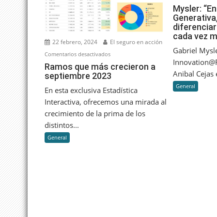
Mysler: “En
Generativa,
diferencia
cada vez 
22 febrero, 2024
El seguro en acción
Gabriel Mysl
en
Comentarios desactivados
Innovation@R
Ramos
Ramos que más crecieron a
Anibal Cejas e
septiembre 2023
que
más
General
En esta exclusiva Estadística
crecieron
Interactiva, ofrecemos una mirada al
a
crecimiento de la prima de los
septiembre
distintos...
2023
General