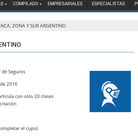
AS
COMPILADO
EMPRESARIALES
ESPECIALISTAS
P
ANCA, ZONA Y SUR ARGENTINO
GENTINO
r de Seguros
 de 2016
articula con sólo 20 clases
citación
completar el cupo)