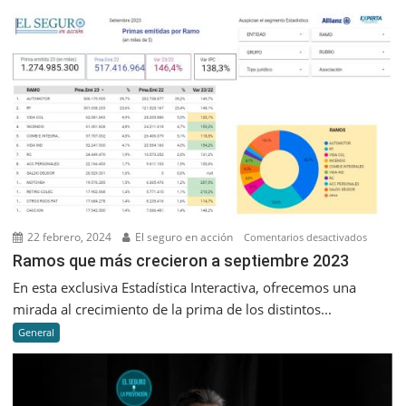
22 febrero, 2024
El seguro en acción
en
Comentarios desactivados
Ramos
Ramos que más crecieron a septiembre 2023
que
En esta exclusiva Estadística Interactiva, ofrecemos una
más
mirada al crecimiento de la prima de los distintos...
creciero
General
a
septiem
2023