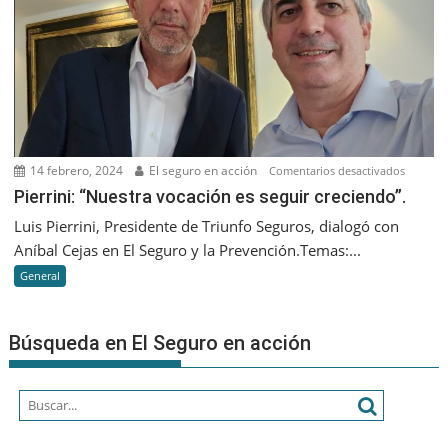
va
a
diferenc
es
que
seamos
cada
vez
14 febrero, 2024
El seguro en acción
en
Comentarios desactivados
más
Pierrini:
Pierrini: “Nuestra vocación es seguir creciendo”.
humano
“Nuestr
Luis Pierrini, Presidente de Triunfo Seguros, dialogó con
vocació
Aníbal Cejas en El Seguro y la Prevención.Temas:...
es
General
seguir
creciend
Búsqueda en El Seguro en acción