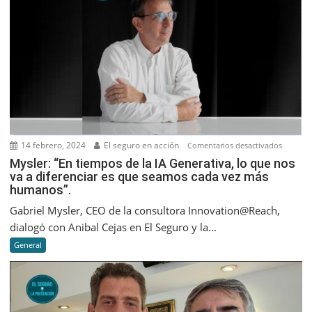
14 febrero, 2024
El seguro en acción
en
Comentarios desactivados
Mysler:
Mysler: “En tiempos de la IA Generativa, lo que nos
va a diferenciar es que seamos cada vez más
“En
humanos”.
tiempos
de
Gabriel Mysler, CEO de la consultora Innovation@Reach,
la
dialogó con Anibal Cejas en El Seguro y la...
IA
General
Generati
lo
que
nos