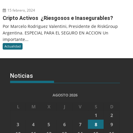
15 febrero, 2024
Cripto Activos ¿Riesgosos e Inasegurables?
Por Marcelo Rodriguez Valentini, Presidente de RiskGroup
Argentina. ESPECIAL PARA EL SEGURO EN ACCION Un
importante...
Actualidad
Noticias
AGOSTO 2026
L
M
X
J
V
S
D
1
2
3
4
5
6
7
8
9