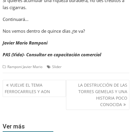
Si quieres acumular una riqueza duradera, no des créditos a
las cigarras.
Continuará…
Nos vemos dentro de quince días ¿te va?
Javier Mario Ramponi
PAS (Vida)- Consultor en capacitación comercial
Ramponi Javier Mario
Slider
Navegación
VUELVE EL TEMA
LA DESTRUCCIÓN DE LAS
de
FERROCARRILES Y AON
TORRES GEMELAS Y UNA
entradas
HISTORIA POCO
CONOCIDA
Ver más