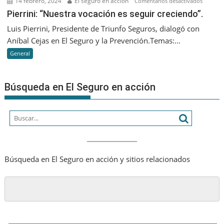
14 febrero, 2024
El seguro en acción
en
Comentarios desactivados
nos
Pierrini:
Pierrini: “Nuestra vocación es seguir creciendo”.
va
“Nuestr
Luis Pierrini, Presidente de Triunfo Seguros, dialogó con
a
vocació
Aníbal Cejas en El Seguro y la Prevención.Temas:...
diferenc
es
es
General
seguir
que
creciend
seamos
Búsqueda en El Seguro en acción
cada
vez
más
humano
Búsqueda en El Seguro en acción y sitios relacionados