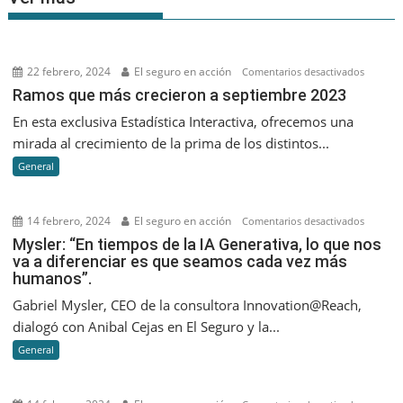
22 febrero, 2024
El seguro en acción
en
Comentarios desactivados
Ramos
Ramos que más crecieron a septiembre 2023
que
En esta exclusiva Estadística Interactiva, ofrecemos una
más
mirada al crecimiento de la prima de los distintos...
creciero
General
a
septiem
2023
14 febrero, 2024
El seguro en acción
en
Comentarios desactivados
Mysler:
Mysler: “En tiempos de la IA Generativa, lo que nos
va a diferenciar es que seamos cada vez más
“En
humanos”.
tiempos
de
Gabriel Mysler, CEO de la consultora Innovation@Reach,
la
dialogó con Anibal Cejas en El Seguro y la...
IA
General
Generati
lo
que