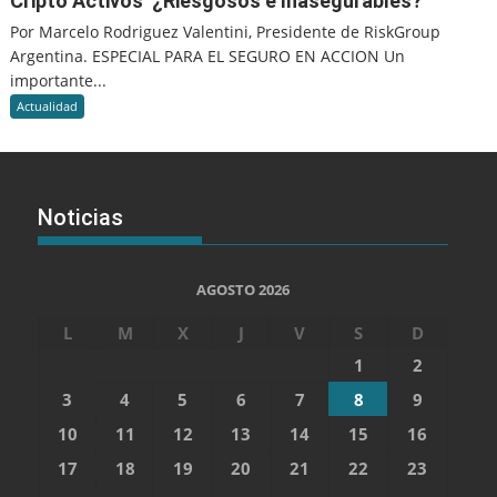
Cripto Activos ¿Riesgosos e Inasegurables?
Por Marcelo Rodriguez Valentini, Presidente de RiskGroup
Argentina. ESPECIAL PARA EL SEGURO EN ACCION Un
importante...
Actualidad
Noticias
AGOSTO 2026
L
M
X
J
V
S
D
1
2
3
4
5
6
7
8
9
10
11
12
13
14
15
16
17
18
19
20
21
22
23