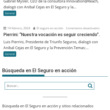
Gabriel Mysler, CEO de la consultora Innovation@Reach,
la
dialogó con Anibal Cejas en El Seguro y la...
IA
General
Generati
lo
que
14 febrero, 2024
El seguro en acción
en
Comentarios desactivados
nos
Pierrini:
Pierrini: “Nuestra vocación es seguir creciendo”.
va
“Nuestr
Luis Pierrini, Presidente de Triunfo Seguros, dialogó con
a
vocació
Aníbal Cejas en El Seguro y la Prevención.Temas:...
diferenc
es
es
General
seguir
que
creciend
seamos
Búsqueda en El Seguro en acción
cada
vez
más
humano
Búsqueda en El Seguro en acción y sitios relacionados