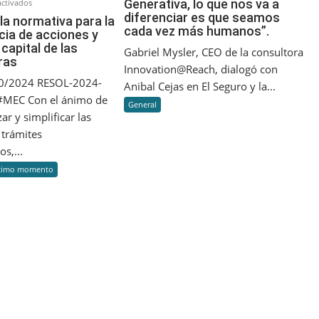
Generativa, lo que nos va a
en
“En
ctivados
diferenciar es que seamos
Cambio
tiempos
la normativa para la
cada vez más humanos”.
cia de acciones y
en
de
capital de las
la
la
Gabriel Mysler, CEO de la consultora
ras
normativa
IA
Innovation@Reach, dialogó con
para
Generativa,
40/2024 RESOL-2024-
Anibal Cejas en El Seguro y la...
la
lo
MEC Con el ánimo de
General
transferencia
que
ar y simplificar las
de
nos
 trámites
acciones
va
s,...
y
a
timo momento
aportes
diferenciar
de
es
capital
que
de
seamos
las
cada
aseguradoras
vez
más
humanos”.