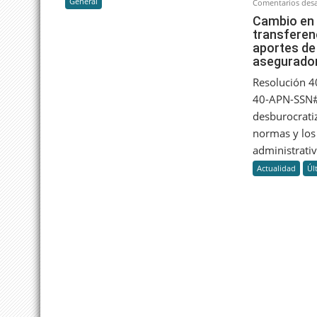
General
Comentarios desa
Cambio en 
transferen
aportes de 
asegurado
Resolución 
40-APN-SSN#
desburocratiz
normas y los
administrativo
Actualidad
Úl