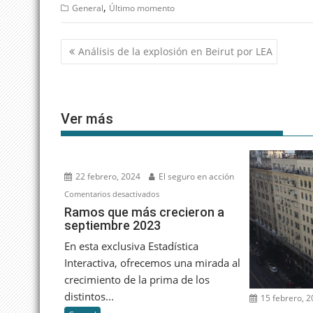
,
General
Último momento
Navegación
Análisis de la explosión en Beirut por LEA
de
entradas
Ver más
22 febrero, 2024
El seguro en acción
en
Comentarios desactivados
Ramos
Ramos que más crecieron a
septiembre 2023
que
más
En esta exclusiva Estadística
crecieron
Interactiva, ofrecemos una mirada al
a
crecimiento de la prima de los
septiembre
distintos...
15 febrero, 
2023