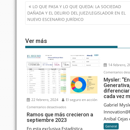
Navegación
LO QUE PASA Y LO QUE QUEDA: LA SOCIEDAD
de
DAÑADA Y EL DELIRIO DEL JUEZ/LEGISLADOR EN EL
entradas
NUEVO ESCENARIO JURÍDICO
Ver más
14 febrero, 
Comentarios desa
Mysler: “En
Generativa,
diferencia
cada vez 
22 febrero, 2024
El seguro en acción
Gabriel Mysl
en
Comentarios desactivados
Innovation@R
Ramos
Ramos que más crecieron a
Anibal Cejas e
septiembre 2023
que
más
General
En esta exclusiva Estadística