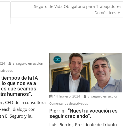
Seguro de Vida Obligatorio para Trabajadores
Domésticos
2024
El seguro en acción
en
ctivados
Mysler:
 tiempos de la IA
 lo que nos va a
“En
r es que seamos
tiempos
más humanos”.
de
14 febrero, 2024
El seguro en acción
la
er, CEO de la consultora
en
Comentarios desactivados
IA
each, dialogó con
Pierrini:
Pierrini: “Nuestra vocación es
Generativa,
seguir creciendo”.
n El Seguro y la...
“Nuestra
lo
vocación
Luis Pierrini, Presidente de Triunfo
que