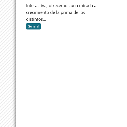
crecieron
Interactiva, ofrecemos una mirada al
a
crecimiento de la prima de los
septiembre
distintos...
2023
General