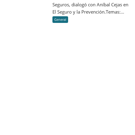
es
Seguros, dialogó con Aníbal Cejas en
nos
seguir
El Seguro y la Prevención.Temas:...
va
creciendo”.
a
General
diferenciar
es
que
seamos
cada
vez
más
humanos”.