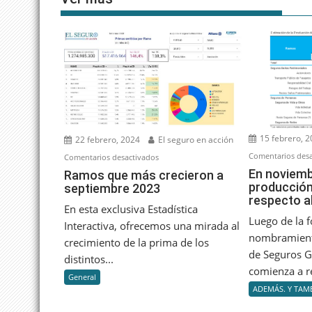
15 febrero, 
22 febrero, 2024
El seguro en acción
Comentarios desa
en
Comentarios desactivados
Ramos
En noviemb
Ramos que más crecieron a
producción
septiembre 2023
que
respecto a
más
En esta exclusiva Estadística
crecieron
Luego de la f
Interactiva, ofrecemos una mirada al
a
nombramient
crecimiento de la prima de los
septiembre
de Seguros G
distintos...
2023
comienza a re
General
ADEMÁS. Y TAMB