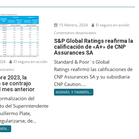
15 febrero, 2024
El seguro en acción
en
Comentarios desactivados
S&P
S&P Global Ratings reafirma la
calificación de «A+» de CNP
Global
Assurances SA
Ratings
reafirma
Standard & Poor´s Global
2024
El seguro en acción
la
Ratings reafirmó las calificaciones de
en
ctivados
calificación
En
CNP Assurances SA y su subsidiaria
re 2023, la
de
 se contrajo
noviembre
CNP Caution....
«A+»
l mes anterior
2023,
ADEMÁS. Y TAMBIÉN...
de
la
ormalización del
CNP
producción
o del Superintendente
Assurances
se
uillermo Plate,
SA
contrajo
gularizarse, de...
respecto
IÉN...
al
mes