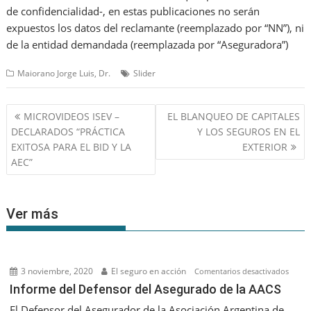
de confidencialidad-, en estas publicaciones no serán
expuestos los datos del reclamante (reemplazado por “NN”), ni
de la entidad demandada (reemplazada por “Aseguradora”)
Maiorano Jorge Luis, Dr.
Slider
Navegación
MICROVIDEOS ISEV –
EL BLANQUEO DE CAPITALES
de
DECLARADOS “PRÁCTICA
Y LOS SEGUROS EN EL
entradas
EXITOSA PARA EL BID Y LA
EXTERIOR
AEC”
Ver más
3 noviembre, 2020
El seguro en acción
en
Comentarios desactivados
Infor
Informe del Defensor del Asegurado de la AACS
del
El Defensor del Asegurador de la Asociación Argentina de