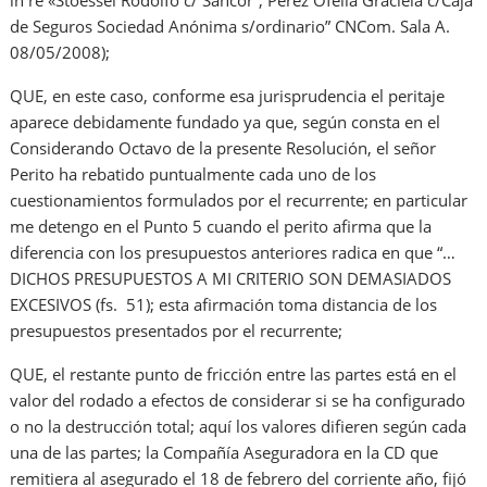
in re «Stoessel Rodolfo c/ Sancor”; Perez Ofelia Graciela c/Caja
de Seguros Sociedad Anónima s/ordinario” CNCom. Sala A.
08/05/2008);
QUE, en este caso, conforme esa jurisprudencia el peritaje
aparece debidamente fundado ya que, según consta en el
Considerando Octavo de la presente Resolución, el señor
Perito ha rebatido puntualmente cada uno de los
cuestionamientos formulados por el recurrente; en particular
me detengo en el Punto 5 cuando el perito afirma que la
diferencia con los presupuestos anteriores radica en que “…
DICHOS PRESUPUESTOS A MI CRITERIO SON DEMASIADOS
EXCESIVOS (fs. 51); esta afirmación toma distancia de los
presupuestos presentados por el recurrente;
QUE, el restante punto de fricción entre las partes está en el
valor del rodado a efectos de considerar si se ha configurado
o no la destrucción total; aquí los valores difieren según cada
una de las partes; la Compañía Aseguradora en la CD que
remitiera al asegurado el 18 de febrero del corriente año, fijó