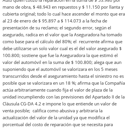
Auto quien cotizó la reparación en la suma de $ 53.980 por
mano de obra, $ 48.943 en repuestos y $ 11.150 por llanta y
cubierta original; todo lo cual hace ascender el monto que era
al 23 de enero de $ 95.897 a $ 114.073 a la fecha de
presentación de su reclamo; el segundo error, según el
asegurado, radica en el valor que la Aseguradora ha tomado
como base para el cálculo del 80%; el recurrente afirma que
debe utilizarse un solo valor cual es el del valor asegurado $
100.800; sostiene que fue la Aseguradora la que estimó el
valor del automóvil en la suma de $ 100.800; alega que aun
suponiendo que el automóvil se valorizara en los 5 meses
transcurridos desde el aseguramiento hasta el siniestro no es
posible que se valorizara en un 18 %; afirma que la Compañía
actúa arbitrariamente cuando fija el valor de plaza de la
unidad incumpliendo con las previsiones del Apartado II de la
Cláusula CG-DA 4.2 e impone lo que entiende un valor de
venta posible; califica como abusiva y arbitraria la
actualización del valor de la unidad ya que modifica el
porcentual del costo de reparación que se necesita para