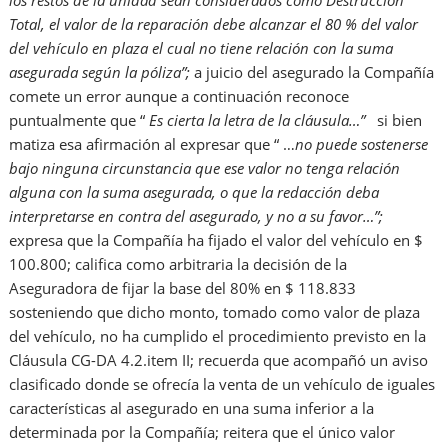
los restos de la unidad sean considerados como Destrucción
Total, el valor de la reparación debe alcanzar el 80 % del valor
del vehículo en plaza el cual no tiene relación con la suma
asegurada según la póliza”;
a juicio del asegurado la Compañía
comete un error aunque a continuación reconoce
puntualmente que “
Es cierta la letra de la cláusula
…
”
si bien
matiza esa afirmación al expresar que “ …
no puede sostenerse
bajo ninguna circunstancia que ese valor no tenga relación
alguna con la suma asegurada, o que la redacción deba
interpretarse en contra del asegurado, y no a su favor…”;
expresa que la Compañía ha fijado el valor del vehículo en $
100.800; califica como arbitraria la decisión de la
Aseguradora de fijar la base del 80% en $ 118.833
sosteniendo que dicho monto, tomado como valor de plaza
del vehículo, no ha cumplido el procedimiento previsto en la
Cláusula CG-DA 4.2.item II; recuerda que acompañó un aviso
clasificado donde se ofrecía la venta de un vehículo de iguales
características al asegurado en una suma inferior a la
determinada por la Compañía; reitera que el único valor