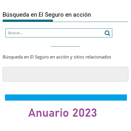
que
creciend
seamos
Búsqueda en El Seguro en acción
cada
vez
más
humano
Búsqueda en El Seguro en acción y sitios relacionados