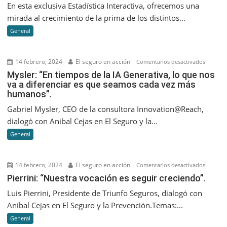
En esta exclusiva Estadística Interactiva, ofrecemos una
más
mirada al crecimiento de la prima de los distintos...
creciero
General
a
septiem
2023
14 febrero, 2024
El seguro en acción
en
Comentarios desactivados
Mysler:
Mysler: “En tiempos de la IA Generativa, lo que nos
va a diferenciar es que seamos cada vez más
“En
humanos”.
tiempos
de
Gabriel Mysler, CEO de la consultora Innovation@Reach,
la
dialogó con Anibal Cejas en El Seguro y la...
IA
General
Generati
lo
que
14 febrero, 2024
El seguro en acción
en
Comentarios desactivados
nos
Pierrini:
Pierrini: “Nuestra vocación es seguir creciendo”.
va
“Nuestr
Luis Pierrini, Presidente de Triunfo Seguros, dialogó con
a
vocació
Aníbal Cejas en El Seguro y la Prevención.Temas:...
diferenc
es
es
General
seguir