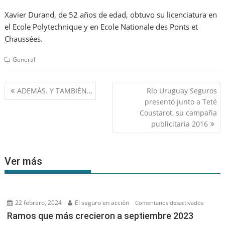
Xavier Durand, de 52 años de edad, obtuvo su licenciatura en
el Ecole Polytechnique y en Ecole Nationale des Ponts et
Chaussées.
General
Navegación
ADEMÁS. Y TAMBIÉN…
Río Uruguay Seguros
de
presentó junto a Teté
entradas
Coustarot, su campaña
publicitaria 2016
Ver más
22 febrero, 2024
El seguro en acción
en
Comentarios desactivados
Ramos
Ramos que más crecieron a septiembre 2023
que