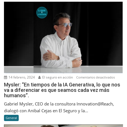
septiem
2023
14 febrero, 2024
El seguro en acción
en
Comentarios desactivados
Mysler:
Mysler: “En tiempos de la IA Generativa, lo que nos
va a diferenciar es que seamos cada vez más
“En
humanos”.
tiempos
de
Gabriel Mysler, CEO de la consultora Innovation@Reach,
la
dialogó con Anibal Cejas en El Seguro y la...
IA
General
Generati
lo