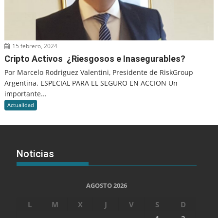
15 febrero, 2024
Cripto Activos ¿Riesgosos e Inasegurables?
Por Marcelo Rodriguez Valentini, Presidente de RiskGroup
Argentina. ESPECIAL PARA EL SEGURO EN ACCION Un
importante...
Actualidad
Noticias
AGOSTO 2026
L
M
X
J
V
S
D