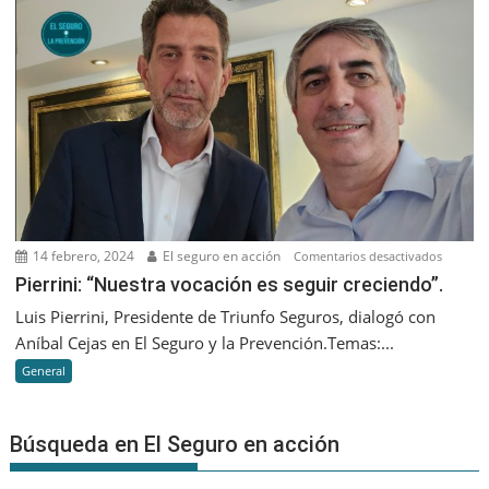
que
nos
va
a
diferenc
es
que
seamos
cada
vez
14 febrero, 2024
El seguro en acción
en
Comentarios desactivados
más
Pierrini:
Pierrini: “Nuestra vocación es seguir creciendo”.
humano
“Nuestr
Luis Pierrini, Presidente de Triunfo Seguros, dialogó con
vocació
Aníbal Cejas en El Seguro y la Prevención.Temas:...
es
General
seguir
creciend
Búsqueda en El Seguro en acción