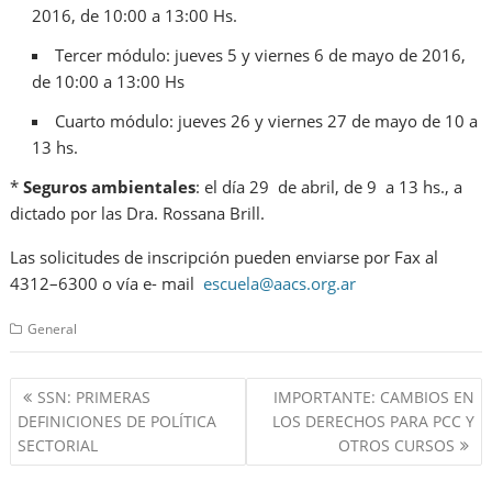
2016, de 10:00 a 13:00 Hs.
Tercer módulo: jueves 5 y viernes 6 de mayo de 2016,
de 10:00 a 13:00 Hs
Cuarto módulo: jueves 26 y viernes 27 de mayo de 10 a
13 hs.
*
Seguros ambientales
: el día 29 de abril, de 9 a 13 hs., a
dictado por las Dra. Rossana Brill.
Las solicitudes de inscripción pueden enviarse por Fax al
4312–6300 o vía e- mail
escuela@aacs.org.ar
General
Navegación
SSN: PRIMERAS
IMPORTANTE: CAMBIOS EN
de
DEFINICIONES DE POLÍTICA
LOS DERECHOS PARA PCC Y
entradas
SECTORIAL
OTROS CURSOS