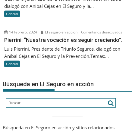
la
dialogó con Anibal Cejas en El Seguro y la...
IA
General
Generati
lo
que
14 febrero, 2024
El seguro en acción
en
Comentarios desactivados
nos
Pierrini:
Pierrini: “Nuestra vocación es seguir creciendo”.
va
“Nuestr
Luis Pierrini, Presidente de Triunfo Seguros, dialogó con
a
vocació
Aníbal Cejas en El Seguro y la Prevención.Temas:...
diferenc
es
es
General
seguir
que
creciend
seamos
Búsqueda en El Seguro en acción
cada
vez
más
humano
Búsqueda en El Seguro en acción y sitios relacionados