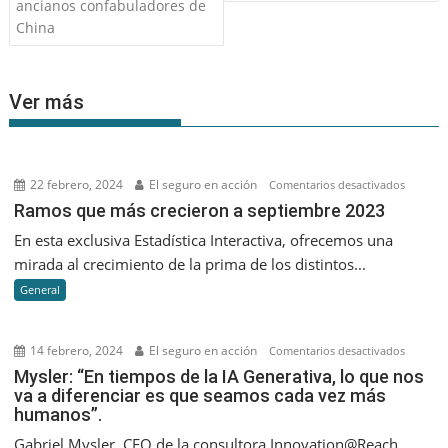
entradas
ancianos confabuladores de
China
Ver más
22 febrero, 2024
El seguro en acción
en
Comentarios desactivados
Ramos
Ramos que más crecieron a septiembre 2023
que
En esta exclusiva Estadística Interactiva, ofrecemos una
más
mirada al crecimiento de la prima de los distintos...
creciero
General
a
septiem
2023
14 febrero, 2024
El seguro en acción
en
Comentarios desactivados
Mysler:
Mysler: “En tiempos de la IA Generativa, lo que nos
va a diferenciar es que seamos cada vez más
“En
humanos”.
tiempos
de
Gabriel Mysler, CEO de la consultora Innovation@Reach,