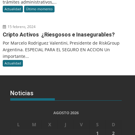
trámites administrativos,...
Actualidad
Último momento
15 febrero, 2024
Cripto Activos ¿Riesgosos e Inasegurables?
Por Marcelo Rodriguez Valentini, Presidente de RiskGroup
Argentina. ESPECIAL PARA EL SEGURO EN ACCION Un
importante...
Actualidad
Noticias
AGOSTO 2026
L
M
X
J
V
S
D
1
2