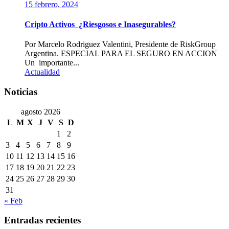
15 febrero, 2024
Cripto Activos ¿Riesgosos e Inasegurables?
Por Marcelo Rodriguez Valentini, Presidente de RiskGroup
Argentina. ESPECIAL PARA EL SEGURO EN ACCION
Un importante...
Actualidad
Noticias
agosto 2026
L
M
X
J
V
S
D
1
2
3
4
5
6
7
8
9
10
11
12
13
14
15
16
17
18
19
20
21
22
23
24
25
26
27
28
29
30
31
« Feb
Entradas recientes