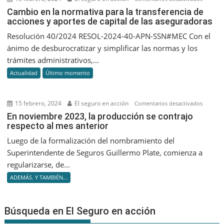
Cambio
Cambio en la normativa para la transferencia de
acciones y aportes de capital de las aseguradoras
en
la
Resolución 40/2024 RESOL-2024-40-APN-SSN#MEC Con el
normati
ánimo de desburocratizar y simplificar las normas y los
para
trámites administrativos,...
la
Actualidad
Último momento
transfer
de
accione
15 febrero, 2024
El seguro en acción
en
Comentarios desactivados
y
En
En noviembre 2023, la producción se contrajo
aportes
respecto al mes anterior
noviem
de
2023,
Luego de la formalización del nombramiento del
capital
la
Superintendente de Seguros Guillermo Plate, comienza a
de
producc
regularizarse, de...
las
se
asegura
ADEMÁS. Y TAMBIÉN...
contrajo
respect
al
Búsqueda en El Seguro en acción
mes
anterior