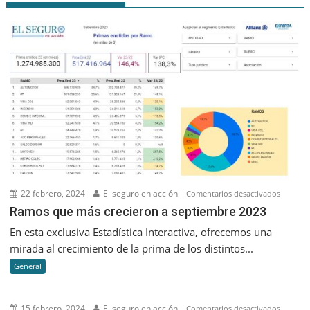
22 febrero, 2024
El seguro en acción
en
Comentarios desactivados
Ramos
Ramos que más crecieron a septiembre 2023
que
En esta exclusiva Estadística Interactiva, ofrecemos una
más
mirada al crecimiento de la prima de los distintos...
creciero
General
a
septiem
2023
15 febrero, 2024
El seguro en acción
en
Comentarios desactivados