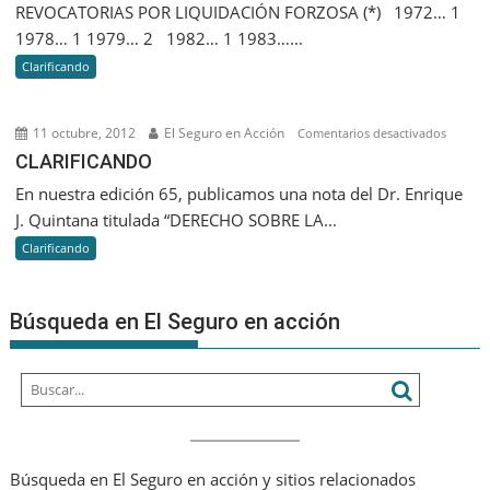
REVOCATORIAS POR LIQUIDACIÓN FORZOSA (*) 1972… 1
NUEVA
ENTIDADES
1978… 1 1979… 2 1982… 1 1983…...
LEY
ASEGURADORAS
DE
Clarificando
RIESGOS
DEL
11 octubre, 2012
El Seguro en Acción
en
Comentarios desactivados
TRABAJO
CLARIF
CLARIFICANDO
En nuestra edición 65, publicamos una nota del Dr. Enrique
J. Quintana titulada “DERECHO SOBRE LA...
Clarificando
Búsqueda en El Seguro en acción
Búsqueda en El Seguro en acción y sitios relacionados