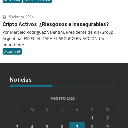
15 febrero, 2024
Cripto Activos ¿Riesgosos e Inasegurables?
Por Marcelo Rodriguez Valentini, Presidente de RiskGroup
Argentina. ESPECIAL PARA EL SEGURO EN ACCION Un
importante...
Actualidad
Noticias
AGOSTO 2026
L
M
X
J
V
S
D
1
2
3
4
5
6
7
8
9