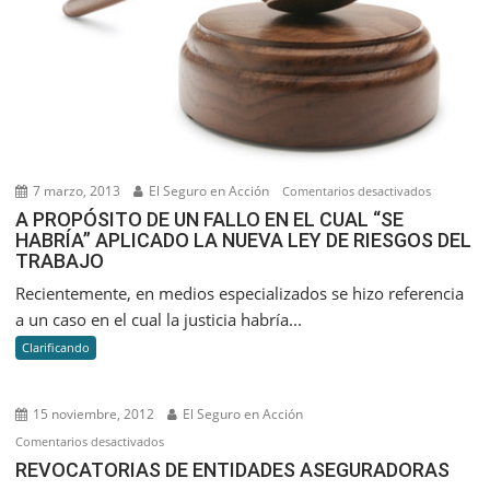
7 marzo, 2013
El Seguro en Acción
en
Comentarios desactivados
A
A PROPÓSITO DE UN FALLO EN EL CUAL “SE
HABRÍA” APLICADO LA NUEVA LEY DE RIESGOS DEL
PROPÓSI
TRABAJO
DE
UN
Recientemente, en medios especializados se hizo referencia
FALLO
a un caso en el cual la justicia habría...
EN
Clarificando
EL
CUAL
“SE
15 noviembre, 2012
El Seguro en Acción
HABRÍA”
en
Comentarios desactivados
APLICADO
REVOCATORIAS
REVOCATORIAS DE ENTIDADES ASEGURADORAS
LA
DE