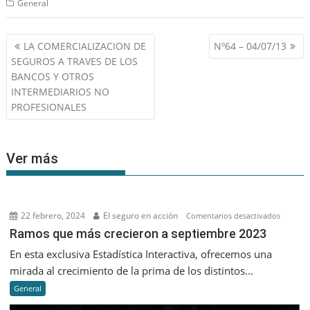
General
Navegación
LA COMERCIALIZACION DE
Nº64 – 04/07/13
de
SEGUROS A TRAVES DE LOS
entradas
BANCOS Y OTROS
INTERMEDIARIOS NO
PROFESIONALES
Ver más
22 febrero, 2024
El seguro en acción
en
Comentarios desactivados
Ramos
Ramos que más crecieron a septiembre 2023
que
En esta exclusiva Estadística Interactiva, ofrecemos una
más
mirada al crecimiento de la prima de los distintos...
creciero
General
a
septiem