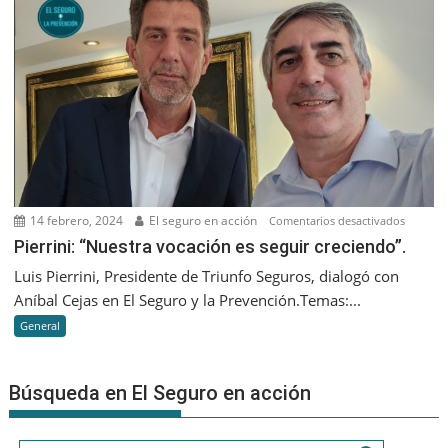
que
nos
va
a
diferenc
es
que
seamos
cada
vez
14 febrero, 2024
El seguro en acción
en
Comentarios desactivados
más
Pierrini:
Pierrini: “Nuestra vocación es seguir creciendo”.
humano
“Nuestr
Luis Pierrini, Presidente de Triunfo Seguros, dialogó con
vocació
Aníbal Cejas en El Seguro y la Prevención.Temas:...
es
General
seguir
creciend
Búsqueda en El Seguro en acción