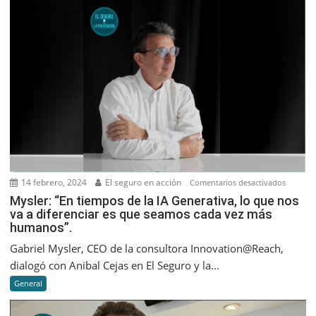
2023
14 febrero, 2024
El seguro en acción
en
Comentarios desactivados
Mysler:
Mysler: “En tiempos de la IA Generativa, lo que nos
va a diferenciar es que seamos cada vez más
“En
humanos”.
tiempos
de
Gabriel Mysler, CEO de la consultora Innovation@Reach,
la
dialogó con Anibal Cejas en El Seguro y la...
IA
General
Generati
lo