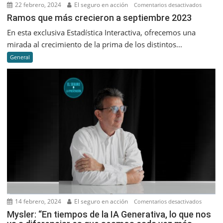
22 febrero, 2024
El seguro en acción
en
Comentarios desactivados
Ramos
Ramos que más crecieron a septiembre 2023
que
En esta exclusiva Estadística Interactiva, ofrecemos una
más
mirada al crecimiento de la prima de los distintos...
creciero
General
a
septiem
2023
14 febrero, 2024
El seguro en acción
en
Comentarios desactivados
Mysler:
Mysler: “En tiempos de la IA Generativa, lo que nos
“En