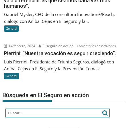
va a diferenciar es que seamos cada vez más
humanos”.
tiempos
de
Gabriel Mysler, CEO de la consultora Innovation@Reach,
la
dialogó con Anibal Cejas en El Seguro y la...
IA
General
Generati
lo
que
14 febrero, 2024
El seguro en acción
en
Comentarios desactivados
nos
Pierrini:
Pierrini: “Nuestra vocación es seguir creciendo”.
va
“Nuestr
Luis Pierrini, Presidente de Triunfo Seguros, dialogó con
a
vocació
Aníbal Cejas en El Seguro y la Prevención.Temas:...
diferenc
es
es
General
seguir
que
creciend
seamos
Búsqueda en El Seguro en acción
cada
vez
más
humano