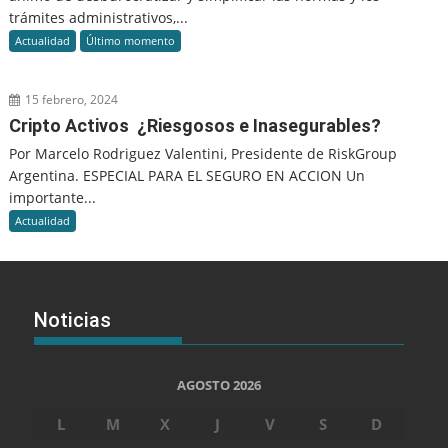
trámites administrativos,...
Actualidad
Último momento
15 febrero, 2024
Cripto Activos ¿Riesgosos e Inasegurables?
Por Marcelo Rodriguez Valentini, Presidente de RiskGroup
Argentina. ESPECIAL PARA EL SEGURO EN ACCION Un
importante...
Actualidad
Noticias
AGOSTO 2026
L
M
X
J
V
S
D