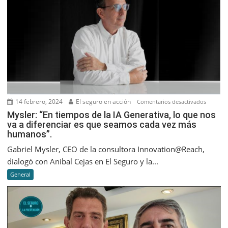
14 febrero, 2024
El seguro en acción
en
Comentarios desactivados
Mysler:
Mysler: “En tiempos de la IA Generativa, lo que nos
va a diferenciar es que seamos cada vez más
“En
humanos”.
tiempos
de
Gabriel Mysler, CEO de la consultora Innovation@Reach,
la
dialogó con Anibal Cejas en El Seguro y la...
IA
General
Generati
lo
que
nos
va