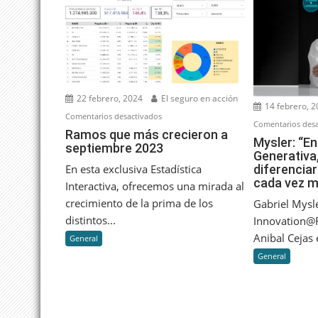
22 febrero, 2024
El seguro en acción
14 febrero, 
en
Comentarios desactivados
Comentarios desa
Ramos
Ramos que más crecieron a
Mysler: “En
septiembre 2023
que
Generativa,
más
diferencia
En esta exclusiva Estadística
crecieron
cada vez 
Interactiva, ofrecemos una mirada al
a
crecimiento de la prima de los
Gabriel Mysl
septiembre
distintos...
Innovation@R
2023
Anibal Cejas e
General
General