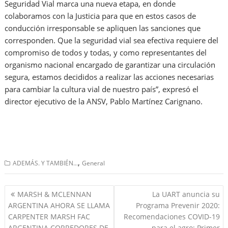
Seguridad Vial marca una nueva etapa, en donde
colaboramos con la Justicia para que en estos casos de
conducción irresponsable se apliquen las sanciones que
corresponden. Que la seguridad vial sea efectiva requiere del
compromiso de todos y todas, y como representantes del
organismo nacional encargado de garantizar una circulación
segura, estamos decididos a realizar las acciones necesarias
para cambiar la cultura vial de nuestro país”, expresó el
director ejecutivo de la ANSV, Pablo Martínez Carignano.
,
ADEMÁS. Y TAMBIÉN...
General
Navegación
MARSH & MCLENNAN
La UART anuncia su
de
ARGENTINA AHORA SE LLAMA
Programa Prevenir 2020:
entradas
CARPENTER MARSH FAC
Recomendaciones COVID-19
ARGENTINA CORREDORES DE
para el agro: Primer