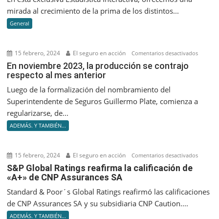
más
mirada al crecimiento de la prima de los distintos...
creciero
General
a
septiem
2023
15 febrero, 2024
El seguro en acción
en
Comentarios desactivados
En
En noviembre 2023, la producción se contrajo
respecto al mes anterior
noviem
2023,
Luego de la formalización del nombramiento del
la
Superintendente de Seguros Guillermo Plate, comienza a
producc
regularizarse, de...
se
ADEMÁS. Y TAMBIÉN...
contrajo
respect
al
15 febrero, 2024
El seguro en acción
en
Comentarios desactivados
mes
S&P
S&P Global Ratings reafirma la calificación de
anterior
«A+» de CNP Assurances SA
Global
Ratings
Standard & Poor´s Global Ratings reafirmó las calificaciones
reafir
de CNP Assurances SA y su subsidiaria CNP Caution....
la
ADEMÁS. Y TAMBIÉN...