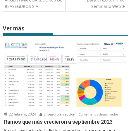
REASEGUROS S.A.
Seminario Web
Ver más
22 febrero, 2024
El seguro en acción
en
Comentarios desactivados
Ramos
Ramos que más crecieron a septiembre 2023
que
En esta exclusiva Estadística Interactiva, ofrecemos una