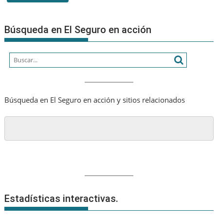
califica
de
«A+»
Búsqueda en El Seguro en acción
de
CNP
Assuran
SA
Búsqueda en El Seguro en acción y sitios relacionados
Estadísticas interactivas.