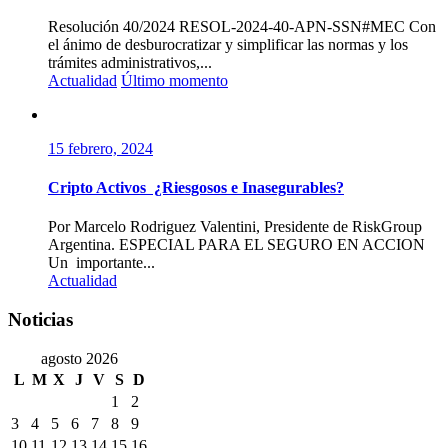
Resolución 40/2024 RESOL-2024-40-APN-SSN#MEC Con
el ánimo de desburocratizar y simplificar las normas y los
trámites administrativos,...
Actualidad
Último momento
15 febrero, 2024
Cripto Activos ¿Riesgosos e Inasegurables?
Por Marcelo Rodriguez Valentini, Presidente de RiskGroup
Argentina. ESPECIAL PARA EL SEGURO EN ACCION
Un importante...
Actualidad
Noticias
agosto 2026
L
M
X
J
V
S
D
1
2
3
4
5
6
7
8
9
10
11
12
13
14
15
16