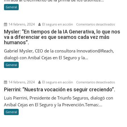
creciero
General
a
septiem
2023
14 febrero, 2024
El seguro en acción
en
Comentarios desactivados
Mysler:
Mysler: “En tiempos de la IA Generativa, lo que nos
va a diferenciar es que seamos cada vez más
“En
humanos”.
tiempos
de
Gabriel Mysler, CEO de la consultora Innovation@Reach,
la
dialogó con Anibal Cejas en El Seguro y la...
IA
General
Generati
lo
que
14 febrero, 2024
El seguro en acción
en
Comentarios desactivados
nos
Pierrini:
Pierrini: “Nuestra vocación es seguir creciendo”.
va
“Nuestr
Luis Pierrini, Presidente de Triunfo Seguros, dialogó con
a
vocació
Aníbal Cejas en El Seguro y la Prevención.Temas:...
diferenc
es
es
General
seguir
que
creciend
seamos