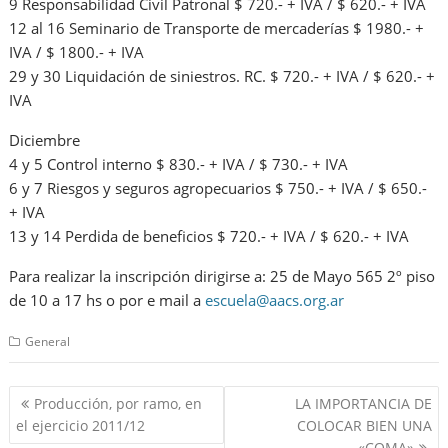
9 Responsabilidad Civil Patronal $ 720.- + IVA / $ 620.- + IVA
12 al 16 Seminario de Transporte de mercaderías $ 1980.- +
IVA / $ 1800.- + IVA
29 y 30 Liquidación de siniestros. RC. $ 720.- + IVA / $ 620.- +
IVA
Diciembre
4 y 5 Control interno $ 830.- + IVA / $ 730.- + IVA
6 y 7 Riesgos y seguros agropecuarios $ 750.- + IVA / $ 650.-
+ IVA
13 y 14 Perdida de beneficios $ 720.- + IVA / $ 620.- + IVA
Para realizar la inscripción dirigirse a: 25 de Mayo 565 2º piso
de 10 a 17 hs o por e mail a
escuela@aacs.org.ar
General
Navegación
Producción, por ramo, en
LA IMPORTANCIA DE
de
el ejercicio 2011/12
COLOCAR BIEN UNA
«COMA»