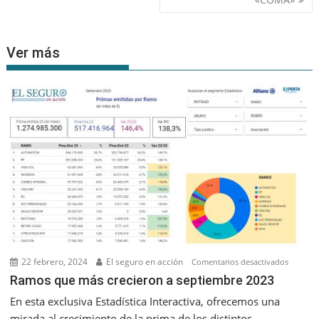
entradas
Ver más
22 febrero, 2024
El seguro en acción
en
Comentarios desactivados
Ramos
Ramos que más crecieron a septiembre 2023
que
En esta exclusiva Estadística Interactiva, ofrecemos una
más
mirada al crecimiento de la prima de los distintos...