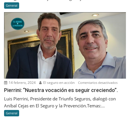
IA
General
Generati
lo
que
nos
va
a
diferenc
es
que
seamos
cada
vez
14 febrero, 2024
El seguro en acción
en
Comentarios desactivados
más
Pierrini:
Pierrini: “Nuestra vocación es seguir creciendo”.
humano
“Nuestr
Luis Pierrini, Presidente de Triunfo Seguros, dialogó con
vocació
Aníbal Cejas en El Seguro y la Prevención.Temas:...
es
General
seguir
creciend