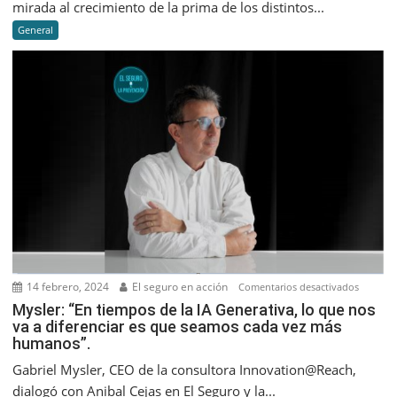
mirada al crecimiento de la prima de los distintos...
creciero
General
a
septiem
2023
14 febrero, 2024
El seguro en acción
en
Comentarios desactivados
Mysler:
Mysler: “En tiempos de la IA Generativa, lo que nos
va a diferenciar es que seamos cada vez más
“En
humanos”.
tiempos
de
Gabriel Mysler, CEO de la consultora Innovation@Reach,
la
dialogó con Anibal Cejas en El Seguro y la...