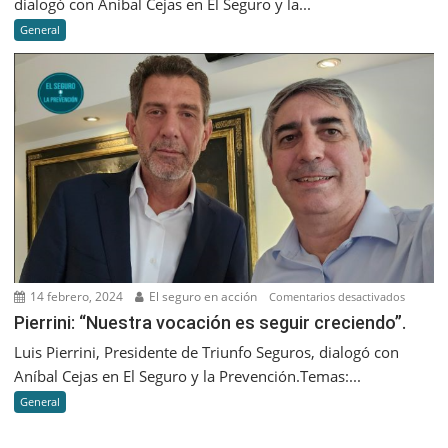
dialogó con Anibal Cejas en El Seguro y la...
IA
General
Generati
lo
que
nos
va
a
diferenc
es
que
seamos
cada
vez
14 febrero, 2024
El seguro en acción
en
Comentarios desactivados
más
Pierrini:
Pierrini: “Nuestra vocación es seguir creciendo”.
humano
“Nuestr
Luis Pierrini, Presidente de Triunfo Seguros, dialogó con
vocació
Aníbal Cejas en El Seguro y la Prevención.Temas:...
es
General
seguir
creciend