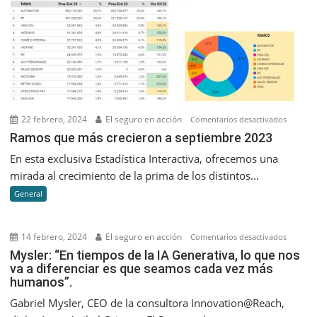
22 febrero, 2024
El seguro en acción
en
Comentarios desactivados
Ramos
Ramos que más crecieron a septiembre 2023
que
En esta exclusiva Estadística Interactiva, ofrecemos una
más
mirada al crecimiento de la prima de los distintos...
creciero
General
a
septiem
2023
14 febrero, 2024
El seguro en acción
en
Comentarios desactivados
Mysler:
Mysler: “En tiempos de la IA Generativa, lo que nos
va a diferenciar es que seamos cada vez más
“En
humanos”.
tiempos
de
Gabriel Mysler, CEO de la consultora Innovation@Reach,
la