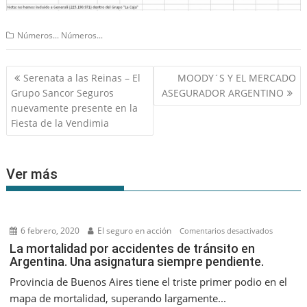
Números... Números...
Navegación
Serenata a las Reinas – El
MOODY´S Y EL MERCADO
de
Grupo Sancor Seguros
ASEGURADOR ARGENTINO
entradas
nuevamente presente en la
Fiesta de la Vendimia
Ver más
6 febrero, 2020
El seguro en acción
en
Comentarios desactivados
La
La mortalidad por accidentes de tránsito en
Argentina. Una asignatura siempre pendiente.
mortalid
por
Provincia de Buenos Aires tiene el triste primer podio en el
accidente
mapa de mortalidad, superando largamente...
de