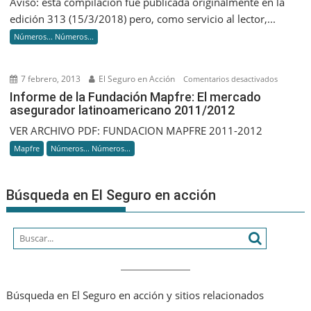
Aviso: esta compilación fue publicada originalmente en la
DEL
edición 313 (15/3/2018) pero, como servicio al lector,...
MERCAD
Números... Números...
ASEGUR
«AL
DÍA»
7 febrero, 2013
El Seguro en Acción
en
Comentarios desactivados
Informe
Informe de la Fundación Mapfre: El mercado
asegurador latinoamericano 2011/2012
de
la
VER ARCHIVO PDF: FUNDACION MAPFRE 2011-2012
Fundaci
Mapfre
Números... Números...
Mapfre:
El
mercado
Búsqueda en El Seguro en acción
asegurad
latinoam
2011/201
Búsqueda en El Seguro en acción y sitios relacionados