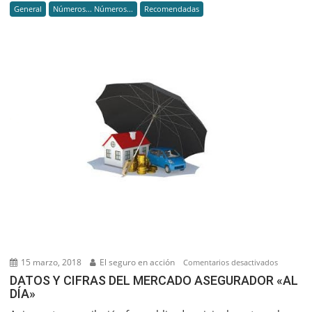
General
Números... Números...
Recomendadas
tránsito
en
Argentina
Una
asignatur
siempre
pendiente
15 marzo, 2018
El seguro en acción
en
Comentarios desactivados
DATOS
DATOS Y CIFRAS DEL MERCADO ASEGURADOR «AL
DÍA»
Y
CIFRAS