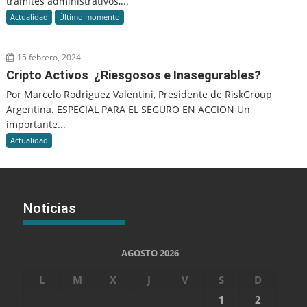
trámites administrativos,...
Actualidad
Último momento
15 febrero, 2024
Cripto Activos ¿Riesgosos e Inasegurables?
Por Marcelo Rodriguez Valentini, Presidente de RiskGroup
Argentina. ESPECIAL PARA EL SEGURO EN ACCION Un
importante...
Actualidad
Noticias
AGOSTO 2026
L
M
X
J
V
S
D
1
2