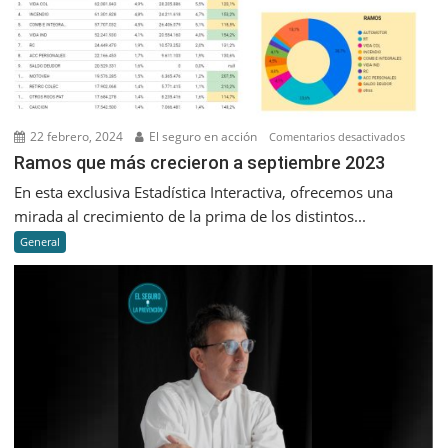
22 febrero, 2024
El seguro en acción
en
Comentarios desactivados
Ramos
Ramos que más crecieron a septiembre 2023
que
En esta exclusiva Estadística Interactiva, ofrecemos una
más
mirada al crecimiento de la prima de los distintos...
creciero
General
a
septiem
2023