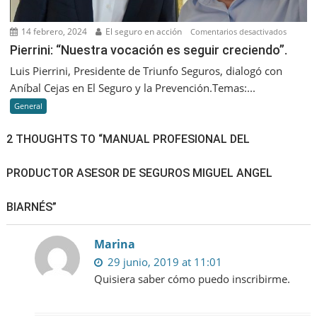
cada
vez
14 febrero, 2024
El seguro en acción
en
Comentarios desactivados
más
Pierrini:
Pierrini: “Nuestra vocación es seguir creciendo”.
humano
“Nuestr
Luis Pierrini, Presidente de Triunfo Seguros, dialogó con
vocació
Aníbal Cejas en El Seguro y la Prevención.Temas:...
es
General
seguir
creciend
2 THOUGHTS TO “MANUAL PROFESIONAL DEL
PRODUCTOR ASESOR DE SEGUROS MIGUEL ANGEL
BIARNÉS”
Marina
29 junio, 2019 at 11:01
Quisiera saber cómo puedo inscribirme.