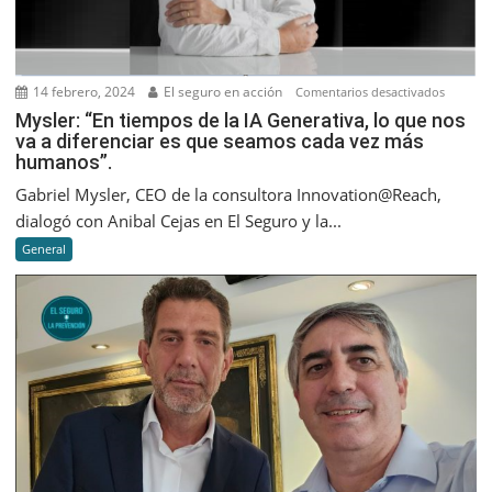
14 febrero, 2024
El seguro en acción
en
Comentarios desactivados
Mysler:
Mysler: “En tiempos de la IA Generativa, lo que nos
va a diferenciar es que seamos cada vez más
“En
humanos”.
tiempos
de
Gabriel Mysler, CEO de la consultora Innovation@Reach,
la
dialogó con Anibal Cejas en El Seguro y la...
IA
General
Generati
lo
que
nos
va
a
diferenc
es
que
seamos