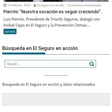
vez
14 febrero, 2024
El seguro en acción
en
Comentarios desactivados
más
Pierrini:
Pierrini: “Nuestra vocación es seguir creciendo”.
humano
“Nuestr
Luis Pierrini, Presidente de Triunfo Seguros, dialogó con
vocació
Aníbal Cejas en El Seguro y la Prevención.Temas:...
es
General
seguir
creciend
Búsqueda en El Seguro en acción
Búsqueda en El Seguro en acción y sitios relacionados