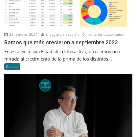
22 febrero, 2024
El seguro en acción
en
Comentarios desactivados
Ramos
Ramos que más crecieron a septiembre 2023
que
En esta exclusiva Estadística Interactiva, ofrecemos una
más
mirada al crecimiento de la prima de los distintos...
creciero
General
a
septiem
2023