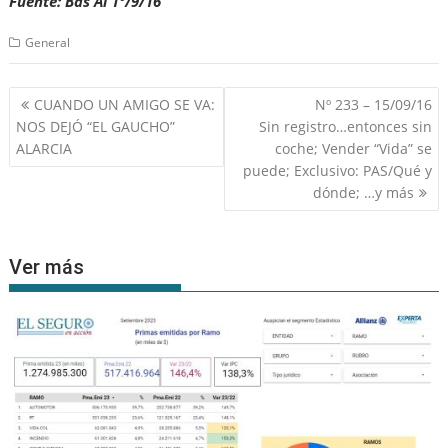
Fuente: Bds Al 1º/9/16
General
Navegación
CUANDO UN AMIGO SE VA:
Nº 233 – 15/09/16
de
NOS DEJÓ “EL GAUCHO”
Sin registro…entonces sin
entradas
ALARCIA
coche; Vender “Vida” se
puede; Exclusivo: PAS/Qué y
dónde; …y más
Ver más