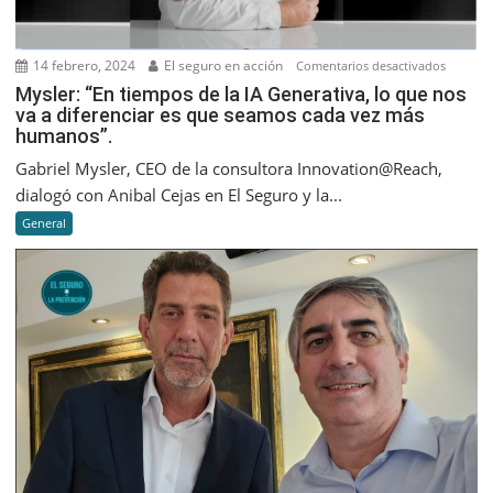
14 febrero, 2024
El seguro en acción
en
Comentarios desactivados
Mysler:
Mysler: “En tiempos de la IA Generativa, lo que nos
va a diferenciar es que seamos cada vez más
“En
humanos”.
tiempos
de
Gabriel Mysler, CEO de la consultora Innovation@Reach,
la
dialogó con Anibal Cejas en El Seguro y la...
IA
General
Generati
lo
que
nos
va
a
diferenc
es
que
seamos
cada