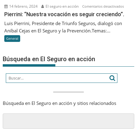
que
14 febrero, 2024
El seguro en acción
en
Comentarios desactivados
nos
Pierrini:
Pierrini: “Nuestra vocación es seguir creciendo”.
va
“Nuestr
Luis Pierrini, Presidente de Triunfo Seguros, dialogó con
a
vocació
Aníbal Cejas en El Seguro y la Prevención.Temas:...
diferenc
es
es
General
seguir
que
creciend
seamos
Búsqueda en El Seguro en acción
cada
vez
más
humano
Búsqueda en El Seguro en acción y sitios relacionados