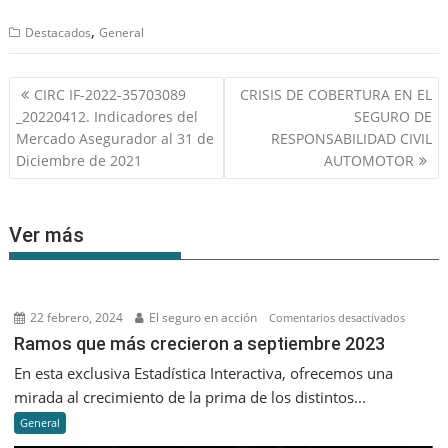
,
Destacados
General
Navegación
CIRC IF-2022-35703089
CRISIS DE COBERTURA EN EL
de
_20220412. Indicadores del
SEGURO DE
entradas
Mercado Asegurador al 31 de
RESPONSABILIDAD CIVIL
Diciembre de 2021
AUTOMOTOR
Ver más
22 febrero, 2024
El seguro en acción
en
Comentarios desactivados
Ramos
Ramos que más crecieron a septiembre 2023
que
En esta exclusiva Estadística Interactiva, ofrecemos una
más
mirada al crecimiento de la prima de los distintos...
creciero
General
a