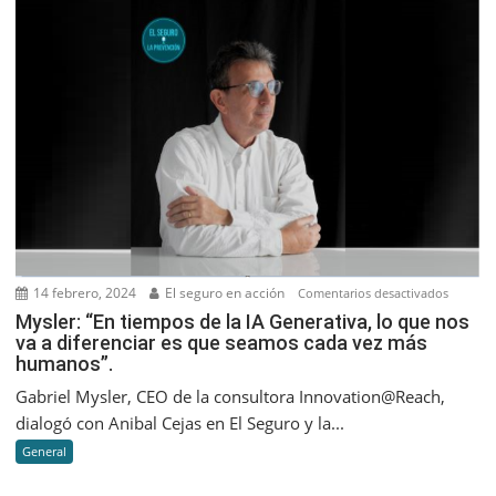
septiem
2023
14 febrero, 2024
El seguro en acción
en
Comentarios desactivados
Mysler:
Mysler: “En tiempos de la IA Generativa, lo que nos
va a diferenciar es que seamos cada vez más
“En
humanos”.
tiempos
de
Gabriel Mysler, CEO de la consultora Innovation@Reach,
la
dialogó con Anibal Cejas en El Seguro y la...
IA
General
Generati
lo