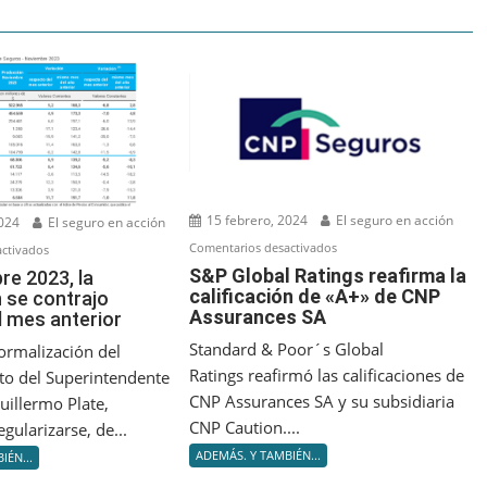
15 febrero, 2024
El seguro en acción
2024
El seguro en acción
en
Comentarios desactivados
en
ctivados
S&P
S&P Global Ratings reafirma la
En
re 2023, la
calificación de «A+» de CNP
Global
 se contrajo
noviembre
Assurances SA
l mes anterior
Ratings
2023,
reafirma
la
Standard & Poor´s Global
ormalización del
la
producción
Ratings reafirmó las calificaciones de
o del Superintendente
calificación
se
CNP Assurances SA y su subsidiaria
uillermo Plate,
de
contrajo
CNP Caution....
gularizarse, de...
«A+»
respecto
ADEMÁS. Y TAMBIÉN...
IÉN...
de
al
CNP