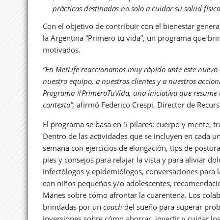
prácticas destinadas no solo a cuidar su salud físic
Con el objetivo de contribuir con el bienestar gener
la Argentina “Primero tu vida”, un programa que br
motivados.
“En MetLife reaccionamos muy rápido ante este nuevo co
nuestro equipo, a nuestros clientes y a nuestros accion
Programa #PrimeroTuVida, una iniciativa que resume el
contexto”,
afirmó Federico Crespi, Director de Recu
El programa se basa en 5 pilares: cuerpo y mente, tr
Dentro de las actividades que se incluyen en cada un
semana con ejercicios de elongación, tips de postur
pies y consejos para relajar la vista y para aliviar 
infectólogos y epidemiólogos, conversaciones para l
con niños pequeños y/o adolescentes, recomendacion
Manes sobre cómo afrontar la cuarentena. Los colab
brindadas por un
coach
del sueño para superar prob
inversiones sobre cómo ahorrar, invertir y cuidar lo