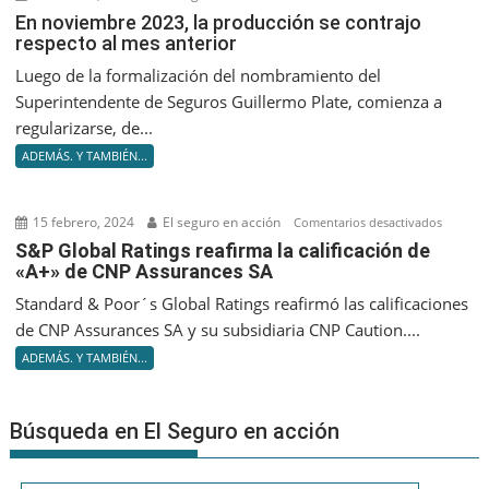
En
En noviembre 2023, la producción se contrajo
respecto al mes anterior
noviem
2023,
Luego de la formalización del nombramiento del
la
Superintendente de Seguros Guillermo Plate, comienza a
producc
regularizarse, de...
se
ADEMÁS. Y TAMBIÉN...
contrajo
respect
al
15 febrero, 2024
El seguro en acción
en
Comentarios desactivados
mes
S&P
S&P Global Ratings reafirma la calificación de
anterior
«A+» de CNP Assurances SA
Global
Ratings
Standard & Poor´s Global Ratings reafirmó las calificaciones
reafir
de CNP Assurances SA y su subsidiaria CNP Caution....
la
ADEMÁS. Y TAMBIÉN...
califica
de
«A+»
Búsqueda en El Seguro en acción
de
CNP
Assuran