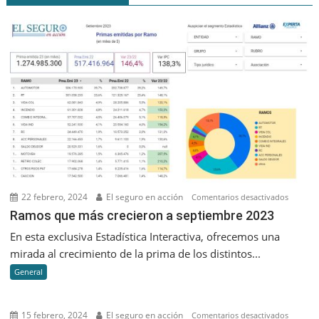
22 febrero, 2024
El seguro en acción
en
Comentarios desactivados
Ramos
Ramos que más crecieron a septiembre 2023
que
En esta exclusiva Estadística Interactiva, ofrecemos una
más
mirada al crecimiento de la prima de los distintos...
creciero
General
a
septiem
2023
15 febrero, 2024
El seguro en acción
en
Comentarios desactivados