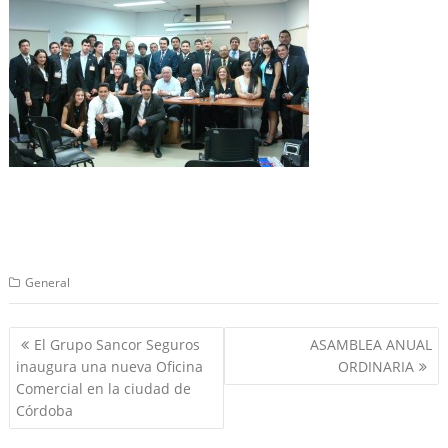
General
Navegación
El Grupo Sancor Seguros
ASAMBLEA ANUAL
de
inaugura una nueva Oficina
ORDINARIA
entradas
Comercial en la ciudad de
Córdoba