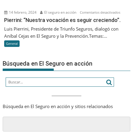
lo
que
14 febrero, 2024
El seguro en acción
en
Comentarios desactivados
nos
Pierrini:
Pierrini: “Nuestra vocación es seguir creciendo”.
va
“Nuestr
Luis Pierrini, Presidente de Triunfo Seguros, dialogó con
a
vocació
Aníbal Cejas en El Seguro y la Prevención.Temas:...
diferenc
es
es
General
seguir
que
creciend
seamos
Búsqueda en El Seguro en acción
cada
vez
más
humano
Búsqueda en El Seguro en acción y sitios relacionados