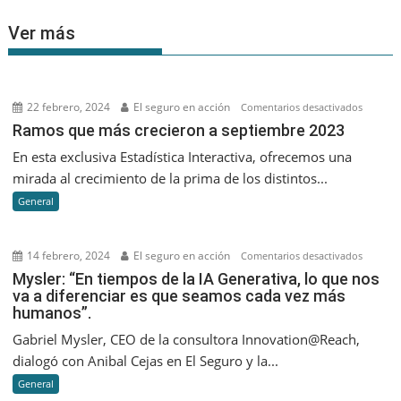
Ver más
22 febrero, 2024
El seguro en acción
en
Comentarios desactivados
Ramos
Ramos que más crecieron a septiembre 2023
que
En esta exclusiva Estadística Interactiva, ofrecemos una
más
mirada al crecimiento de la prima de los distintos...
creciero
General
a
septiem
2023
14 febrero, 2024
El seguro en acción
en
Comentarios desactivados
Mysler:
Mysler: “En tiempos de la IA Generativa, lo que nos
va a diferenciar es que seamos cada vez más
“En
humanos”.
tiempos
de
Gabriel Mysler, CEO de la consultora Innovation@Reach,
la
dialogó con Anibal Cejas en El Seguro y la...
IA
General
Generati