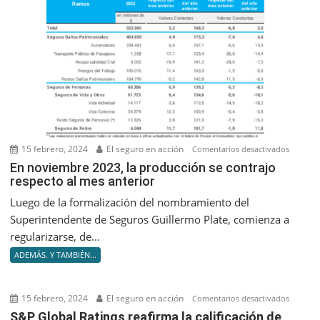
15 febrero, 2024
El seguro en acción
en
Comentarios desactivados
En
En noviembre 2023, la producción se contrajo
respecto al mes anterior
noviem
2023,
Luego de la formalización del nombramiento del
la
Superintendente de Seguros Guillermo Plate, comienza a
producc
regularizarse, de...
se
ADEMÁS. Y TAMBIÉN...
contrajo
respect
al
15 febrero, 2024
El seguro en acción
en
Comentarios desactivados
mes
S&P
S&P Global Ratings reafirma la calificación de