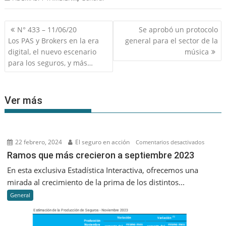
Navegación
N° 433 – 11/06/20
Se aprobó un protocolo
de
Los PAS y Brokers en la era
general para el sector de la
entradas
digital, el nuevo escenario
música
para los seguros, y más…
Ver más
22 febrero, 2024
El seguro en acción
en
Comentarios desactivados
Ramos
Ramos que más crecieron a septiembre 2023
que
En esta exclusiva Estadística Interactiva, ofrecemos una
más
mirada al crecimiento de la prima de los distintos...
creciero
General
a
septiem
2023