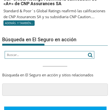
anterior
«A+» de CNP Assurances SA
Global
Ratings
Standard & Poor´s Global Ratings reafirmó las calificaciones
reafir
de CNP Assurances SA y su subsidiaria CNP Caution....
la
ADEMÁS. Y TAMBIÉN...
califica
de
«A+»
Búsqueda en El Seguro en acción
de
CNP
Assuran
SA
Búsqueda en El Seguro en acción y sitios relacionados