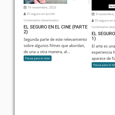
16 noviembre, 2023
El seguro en acción
9 noviembre,
en
Comentarios desactivados
El seguro en 
EL
EL SEGURO EN EL CINE (PARTE
Comentarios desa
2)
SEGURO
EL SEGURO
EN
1)
Segunda parte de este relevamiento
EL
sobre algunos filmes que abordan,
El arte es un
CINE
de una u otra manera, al...
experiencia 
(PARTE
aparece de f
Pausa para el relax
2)
Pausa para el re