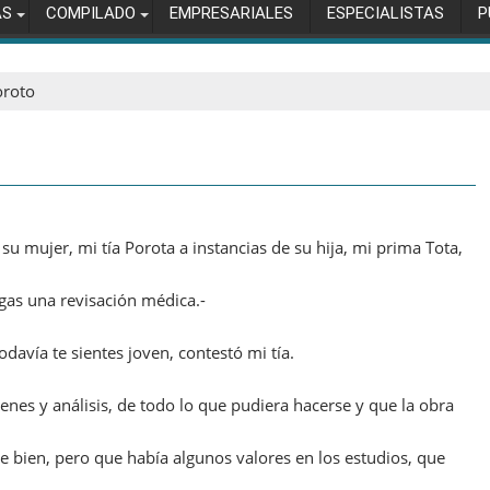
AS
COMPILADO
EMPRESARIALES
ESPECIALISTAS
P
oroto
su mujer, mi tía Porota a instancias de su hija, mi prima Tota,
agas una revisación médica.-
avía te sientes joven, contestó mi tía.
nes y análisis, de todo lo que pudiera hacerse y que la obra
te bien, pero que había algunos valores en los estudios, que