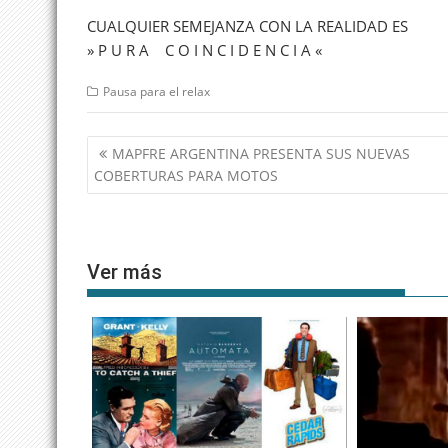
CUALQUIER SEMEJANZA CON LA REALIDAD ES
» P U R A C O I N C I D E N C I A «
Pausa para el relax
Navegación
MAPFRE ARGENTINA PRESENTA SUS NUEVAS
de
COBERTURAS PARA MOTOS
entradas
Ver más