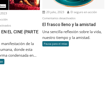
20 julio, 2023
El seguro en acción
 2023
en
Comentarios desactivados
acción
El
El frasco lleno y la amistad
en
ctivados
frasco
EL
 EN EL CINE (PARTE
Una sencilla reflexión sobre la vida,
lleno
SEGURO
nuestro tiempo y la amistad.
y
EN
a manifestación de la
Pausa para el relax
la
EL
humana, donde esta
amistad
CINE
orma condensada en...
(PARTE
lax
1)