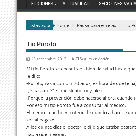
EDICIONES
ACTUALIDAD
SECCIONES VARI
Estas aquí
Home
Pausa para el relax
Tio P
Tio Poroto
13 septiembre, 2012
El Seguro en Acción
Mi tío Poroto se encontraba bien de salud hasta que 
le dijo:
-Poroto, vas a cumplir 70 años, es hora de que te h
-¿Y para qué?, si me siento muy bien.
-Porque la prevención debe hacerse ahora, cuando tod
Por eso mi tío Poroto fue a consultar al médico.
El médico, con buen criterio, le mandó a hacer exáme
social pagase.
A los quince días el doctor le dijo que estaba bastan
había que mejorar.