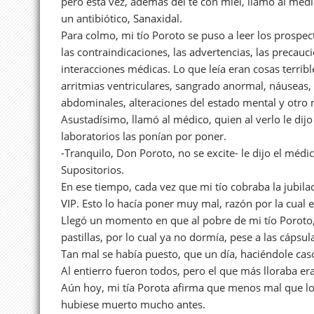
pero esta vez, además del té con miel, llamó al médi
un antibiótico, Sanaxidal.
Para colmo, mi tío Poroto se puso a leer los prospe
las contraindicaciones, las advertencias, las precauci
interacciones médicas. Lo que leía eran cosas terrib
arritmias ventriculares, sangrado anormal, náuseas, hi
abdominales, alteraciones del estado mental y otro
Asustadísimo, llamó al médico, quien al verlo le dij
laboratorios las ponían por poner.
-Tranquilo, Don Poroto, no se excite- le dijo el méd
Supositorios.
En ese tiempo, cada vez que mi tío cobraba la jubila
VIP. Esto lo hacía poner muy mal, razón por la cual
Llegó un momento en que al pobre de mi tío Poroto, 
pastillas, por lo cual ya no dormía, pese a las cápsu
Tan mal se había puesto, que un día, haciéndole cas
Al entierro fueron todos, pero el que más lloraba er
Aún hoy, mi tía Porota afirma que menos mal que lo
hubiese muerto mucho antes.