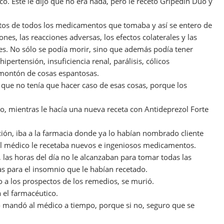
co. Este le dijo que no era nada, pero le recetó Gripedin Dúo y
ctos de todos los medicamentos que tomaba y así se entero de
ones, las reacciones adversas, los efectos colaterales y las
les. No sólo se podía morir, sino que además podía tener
pertensión, insuficiencia renal, parálisis, cólicos
 montón de cosas espantosas.
o que no tenía que hacer caso de esas cosas, porque los
ico, mientras le hacía una nueva receta con Antideprezol Forte
ción, iba a la farmacia donde ya lo habían nombrado cliente
 el médico le recetaba nuevos e ingeniosos medicamentos.
las horas del día no le alcanzaban para tomar todas las
las para el insomnio que le habían recetado.
o a los prospectos de los remedios, se murió.
a el farmacéutico.
 mandó al médico a tiempo, porque si no, seguro que se