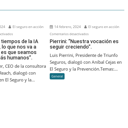
2024
El seguro en acción
14 febrero, 2024
El seguro en acción
en
en
ctivados
Comentarios desactivados
Mysler:
Pierrini:
 tiempos de la IA
Pierrini: “Nuestra vocación es
 lo que nos va a
seguir creciendo”.
“En
“Nuestra
r es que seamos
tiempos
vocación
Luis Pierrini, Presidente de Triunfo
más humanos”.
de
es
Seguros, dialogó con Aníbal Cejas en
la
seguir
er, CEO de la consultora
El Seguro y la Prevención.Temas:...
IA
creciendo”.
each, dialogó con
General
Generativa,
n El Seguro y la...
lo
que
nos
va
a
diferenciar
es
que