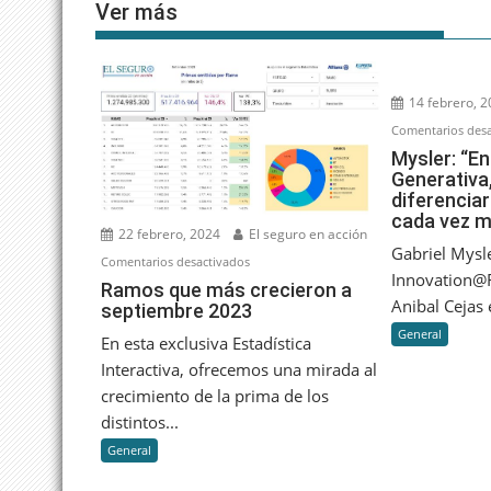
Ver más
14 febrero, 
Comentarios desa
Mysler: “En
Generativa,
diferencia
cada vez 
22 febrero, 2024
El seguro en acción
Gabriel Mysl
en
Comentarios desactivados
Innovation@R
Ramos
Ramos que más crecieron a
Anibal Cejas e
septiembre 2023
que
más
General
En esta exclusiva Estadística
crecieron
Interactiva, ofrecemos una mirada al
a
crecimiento de la prima de los
septiembre
distintos...
2023
General