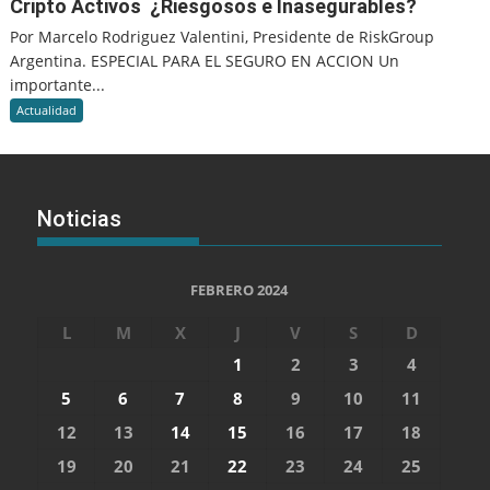
Cripto Activos ¿Riesgosos e Inasegurables?
Por Marcelo Rodriguez Valentini, Presidente de RiskGroup
Argentina. ESPECIAL PARA EL SEGURO EN ACCION Un
importante...
Actualidad
Noticias
FEBRERO 2024
L
M
X
J
V
S
D
1
2
3
4
5
6
7
8
9
10
11
12
13
14
15
16
17
18
19
20
21
22
23
24
25