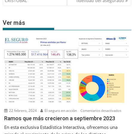
entradas
CRISTÓBAL
fidelidad del asegurado
Ver más
22 febrero, 2024
El seguro en acción
en
Comentarios desactivados
Ramos
Ramos que más crecieron a septiembre 2023
que
En esta exclusiva Estadística Interactiva, ofrecemos una
más