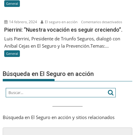
General
Generati
lo
que
14 febrero, 2024
El seguro en acción
en
Comentarios desactivados
nos
Pierrini:
Pierrini: “Nuestra vocación es seguir creciendo”.
va
“Nuestr
Luis Pierrini, Presidente de Triunfo Seguros, dialogó con
a
vocació
Aníbal Cejas en El Seguro y la Prevención.Temas:...
diferenc
es
es
General
seguir
que
creciend
seamos
Búsqueda en El Seguro en acción
cada
vez
más
humano
Búsqueda en El Seguro en acción y sitios relacionados