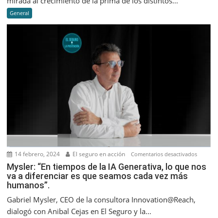
mirada al crecimiento de la prima de los distintos...
creciero
General
a
septiem
2023
14 febrero, 2024
El seguro en acción
en
Comentarios desactivados
Mysler:
Mysler: “En tiempos de la IA Generativa, lo que nos
va a diferenciar es que seamos cada vez más
“En
humanos”.
tiempos
de
Gabriel Mysler, CEO de la consultora Innovation@Reach,
la
dialogó con Anibal Cejas en El Seguro y la...
IA