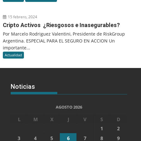
15 febrero, 2024
Cripto Activos ¿Riesgosos e Inasegurables?
Por Marcelo Rodriguez Valentini, Presidente de RiskGroup
Argentina. ESPECIAL PARA EL SEGURO EN ACCION Un
importante...
Actualidad
Noticias
AGOSTO 2026
L
M
X
J
V
S
D
1
2
3
4
5
6
7
8
9