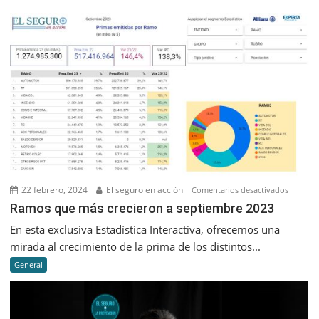
22 febrero, 2024
El seguro en acción
en
Comentarios desactivados
Ramos
Ramos que más crecieron a septiembre 2023
que
En esta exclusiva Estadística Interactiva, ofrecemos una
más
mirada al crecimiento de la prima de los distintos...
creciero
General
a
septiem
2023