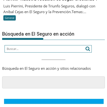
va
“Nuestr
Luis Pierrini, Presidente de Triunfo Seguros, dialogó con
a
vocació
Aníbal Cejas en El Seguro y la Prevención.Temas:...
diferenc
es
es
General
seguir
que
creciend
seamos
Búsqueda en El Seguro en acción
cada
vez
más
humano
Búsqueda en El Seguro en acción y sitios relacionados