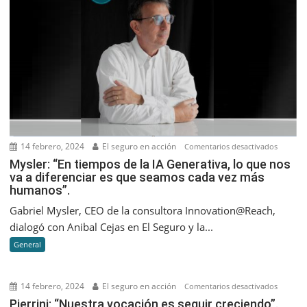
14 febrero, 2024
El seguro en acción
en
Comentarios desactivados
Mysler:
Mysler: “En tiempos de la IA Generativa, lo que nos
va a diferenciar es que seamos cada vez más
“En
humanos”.
tiempos
de
Gabriel Mysler, CEO de la consultora Innovation@Reach,
la
dialogó con Anibal Cejas en El Seguro y la...
IA
General
Generati
lo
que
14 febrero, 2024
El seguro en acción
en
Comentarios desactivados
nos
Pierrini:
Pierrini: “Nuestra vocación es seguir creciendo”.