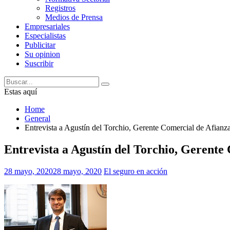
Registros
Medios de Prensa
Empresariales
Especialistas
Publicitar
Su opinion
Suscribir
Estas aquí
Home
General
Entrevista a Agustín del Torchio, Gerente Comercial de Afian
Entrevista a Agustín del Torchio, Gerent
28 mayo, 2020
28 mayo, 2020
El seguro en acción