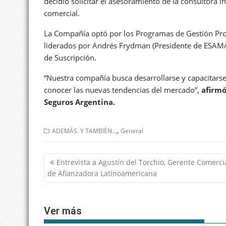
decidió solicitar el asesoramiento de la consultora 
comercial.
La Compañía optó por los Programas de Gestión Pro
liderados por Andrés Frydman (Presidente de ESAMA) ,
de Suscripción.
“Nuestra compañía busca desarrollarse y capacitars
conocer las nuevas tendencias del mercado”,
afirmó
Seguros Argentina.
,
ADEMÁS. Y TAMBIÉN...
General
Navegación
Entrevista a Agustín del Torchio, Gerente Comerci
de
de Afianzadora Latinoamericana
entradas
Ver más