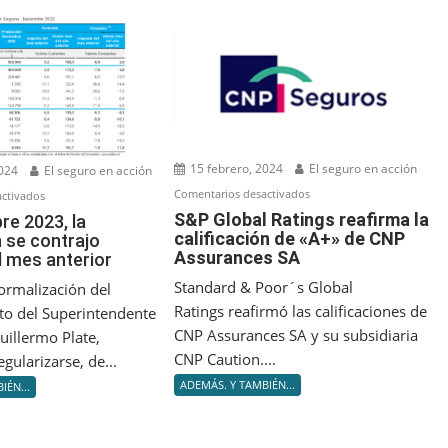
15 febrero, 2024
El seguro en acción
2024
El seguro en acción
en
Comentarios desactivados
en
ctivados
S&P
S&P Global Ratings reafirma la
En
re 2023, la
calificación de «A+» de CNP
Global
 se contrajo
noviembre
Assurances SA
l mes anterior
Ratings
2023,
reafirma
la
Standard & Poor´s Global
ormalización del
la
producción
Ratings reafirmó las calificaciones de
o del Superintendente
calificación
se
CNP Assurances SA y su subsidiaria
uillermo Plate,
de
contrajo
CNP Caution....
gularizarse, de...
«A+»
respecto
ADEMÁS. Y TAMBIÉN...
IÉN...
de
al
CNP
mes
Assurances
anterior