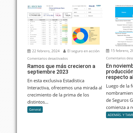
15 febrero, 
22 febrero, 2024
El seguro en acción
Comentarios desa
en
Comentarios desactivados
Ramos
En noviemb
Ramos que más crecieron a
producción
septiembre 2023
que
respecto a
más
En esta exclusiva Estadística
crecieron
Luego de la f
Interactiva, ofrecemos una mirada al
a
nombramient
crecimiento de la prima de los
septiembre
de Seguros G
distintos...
2023
comienza a re
General
ADEMÁS. Y TAMB