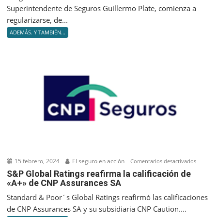
la
Superintendente de Seguros Guillermo Plate, comienza a
producc
regularizarse, de...
se
ADEMÁS. Y TAMBIÉN...
contrajo
respect
al
mes
anterior
15 febrero, 2024
El seguro en acción
en
Comentarios desactivados
S&P
S&P Global Ratings reafirma la calificación de
«A+» de CNP Assurances SA
Global
Ratings
Standard & Poor´s Global Ratings reafirmó las calificaciones
reafir
de CNP Assurances SA y su subsidiaria CNP Caution....
la