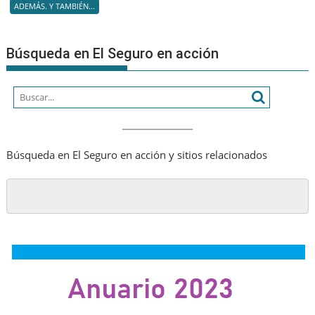
ADEMÁS. Y TAMBIÉN...
califica
de
«A+»
Búsqueda en El Seguro en acción
de
CNP
Assuran
SA
Búsqueda en El Seguro en acción y sitios relacionados