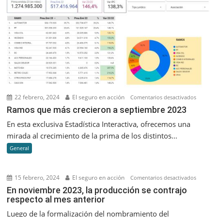
22 febrero, 2024
El seguro en acción
en
Comentarios desactivados
Ramos
Ramos que más crecieron a septiembre 2023
que
En esta exclusiva Estadística Interactiva, ofrecemos una
más
mirada al crecimiento de la prima de los distintos...
creciero
General
a
septiem
2023
15 febrero, 2024
El seguro en acción
en
Comentarios desactivados
En
En noviembre 2023, la producción se contrajo
respecto al mes anterior
noviem
2023,
Luego de la formalización del nombramiento del