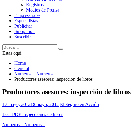
Registros
Medios de Prensa
Empresariales
Especialistas
Publicitar
Su opinion
Suscribir
Estas aquí
Home
General
Números... Números...
Productores asesores: inspección de libros
Productores asesores: inspección de libros
17 mayo, 2012
18 mayo, 2012
El Seguro en Acción
Leer PDF inspecciones de libros
Números... Números...