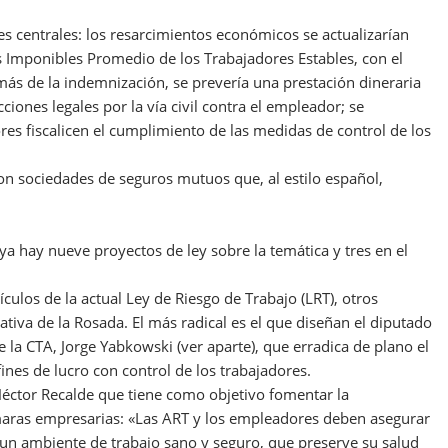
es centrales: los resarcimientos económicos se actualizarían
 Imponibles Promedio de los Trabajadores Estables, con el
demás de la indemnización, se prevería una prestación dineraria
cciones legales por la vía civil contra el empleador; se
es fiscalicen el cumplimiento de las medidas de control de los
on sociedades de seguros mutuos que, al estilo español,
ya hay nueve proyectos de ley sobre la temática y tres en el
culos de la actual Ley de Riesgo de Trabajo (LRT), otros
ativa de la Rosada. El más radical es el que diseñan el diputado
 la CTA, Jorge Yabkowski (ver aparte), que erradica de plano el
fines de lucro con control de los trabajadores.
Héctor Recalde que tiene como objetivo fomentar la
cámaras empresarias: «Las ART y los empleadores deben asegurar
n un ambiente de trabajo sano y seguro, que preserve su salud