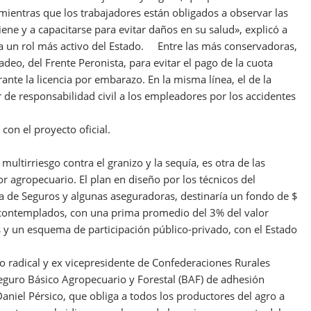
 mientras que los trabajadores están obligados a observar las
ene y a capacitarse para evitar daños en su salud», explicó a
a un rol más activo del Estado. Entre las más conservadoras,
eo, del Frente Peronista, para evitar el pago de la cuota
nte la licencia por embarazo. En la misma línea, el de la
de responsabilidad civil a los empleadores por los accidentes
con el proyecto oficial.
multirriesgo contra el granizo y la sequía, es otra de las
r agropecuario. El plan en diseño por los técnicos del
ia de Seguros y algunas aseguradoras, destinaría un fondo de $
o contemplados, con una prima promedio del 3% del valor
s y un esquema de participación público-privado, con el Estado
do radical y ex vicepresidente de Confederaciones Rurales
Seguro Básico Agropecuario y Forestal (BAF) de adhesión
 Daniel Pérsico, que obliga a todos los productores del agro a