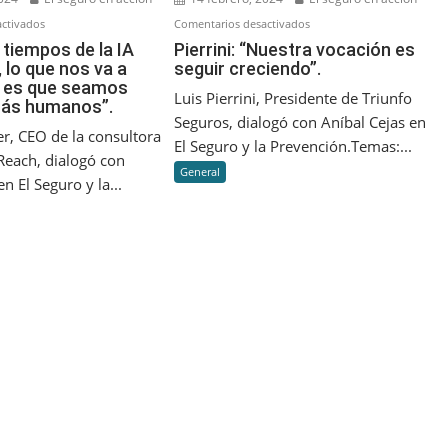
en
en
ctivados
Comentarios desactivados
Mysler:
Pierrini:
 tiempos de la IA
Pierrini: “Nuestra vocación es
 lo que nos va a
seguir creciendo”.
“En
“Nuestra
r es que seamos
tiempos
vocación
Luis Pierrini, Presidente de Triunfo
más humanos”.
de
es
Seguros, dialogó con Aníbal Cejas en
la
seguir
er, CEO de la consultora
El Seguro y la Prevención.Temas:...
IA
creciendo”.
each, dialogó con
General
Generativa,
n El Seguro y la...
lo
que
nos
va
a
diferenciar
es
que
seamos
cada
vez
más