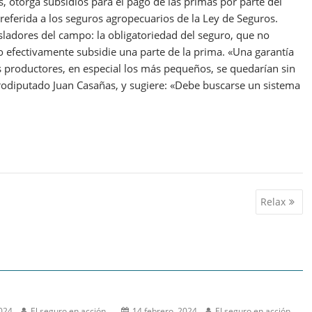
, otorga subsidios para el pago de las primas por parte del
 referida a los seguros agropecuarios de la Ley de Seguros.
ladores del campo: la obligatoriedad del seguro, que no
ado efectivamente subsidie una parte de la prima. «Una garantía
os productores, en especial los más pequeños, se quedarían sin
rodiputado Juan Casañas, y sugiere: «Debe buscarse un sistema
Relax
2024
El seguro en acción
14 febrero, 2024
El seguro en acción