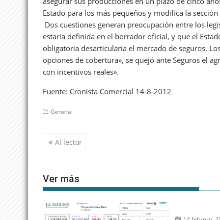
asegurar sus producciones en un plazo de cinco años
Estado para los más pequeños y modifica la sección
Dos cuestiones generan preocupación entre los legis
estaría definida en el borrador oficial, y que el Est
obligatoria desarticularía el mercado de seguros. L
opciones de cobertura», se quejó ante Seguros el ag
con incentivos reales».
Fuente: Cronista Comercial 14-8-2012
General
Navegación
Al lector
de
entradas
Ver más
14 febrero, 