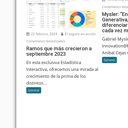
Comentarios desa
Mysler: “En
Generativa,
diferencia
cada vez 
22 febrero, 2024
El seguro en acción
Gabriel Mysl
en
Comentarios desactivados
Innovation@R
Ramos
Ramos que más crecieron a
Anibal Cejas e
septiembre 2023
que
más
General
En esta exclusiva Estadística
crecieron
Interactiva, ofrecemos una mirada al
a
crecimiento de la prima de los
septiembre
distintos...
2023
General