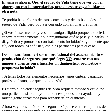
El tema es ahorrar.
Ojo: el seguro de Vida tiene que ver con el
ahorro, no con la especulación, pero de eso te voy a hablar en
otra nota.
Te podría hablar horas de estos conceptos y de las bondades del
seguro de Vida, pero voy a ir cerrando con algunas preguntas.
¿Si vos fueses médico y ves a un amigo afligido porque le duele la
cabeza recurrentemente, no le preguntarías qué le pasa y le harías un
diagnóstico y pronóstico con tratamiento incluido? Seguramente que
sí y con todos los análisis y estudios pertinentes para el caso.
De la misma forma,
¿si sos un profesional del asesoramiento y
producción de seguros, por qué elegís
NO
sentarte con tus
amigos y clientes para hacerles un diagnóstico, pronóstico y
propuesta incluida?
¿Si tenés todos los elementos necesarios: tenés cartera, capacidad,
profesionalismo, por qué no lo pensás?
Es cierto que vender seguros de Vida requiere método y estilo, no
uno particular, sino el tuyo. Pero en eso podes tener ayuda, hay
mucha gente capacitada para respaldarte en el intento.
Ahora vayamos al rédito. Si según la Súper se emitieron primas de
seguros de Vida por más de 22 mil millones y supongamos que, en