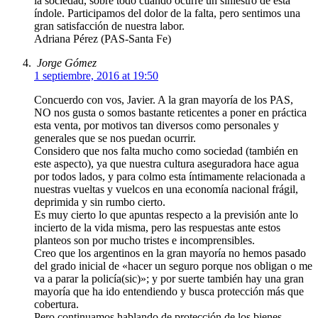
la sociedad, sobre todo cuando ocurre un siniestro de esta
índole. Participamos del dolor de la falta, pero sentimos una
gran satisfacción de nuestra labor.
Adriana Pérez (PAS-Santa Fe)
Jorge Gómez
1 septiembre, 2016 at 19:50
Concuerdo con vos, Javier. A la gran mayoría de los PAS,
NO nos gusta o somos bastante reticentes a poner en práctica
esta venta, por motivos tan diversos como personales y
generales que se nos puedan ocurrir.
Considero que nos falta mucho como sociedad (también en
este aspecto), ya que nuestra cultura aseguradora hace agua
por todos lados, y para colmo esta íntimamente relacionada a
nuestras vueltas y vuelcos en una economía nacional frágil,
deprimida y sin rumbo cierto.
Es muy cierto lo que apuntas respecto a la previsión ante lo
incierto de la vida misma, pero las respuestas ante estos
planteos son por mucho tristes e incomprensibles.
Creo que los argentinos en la gran mayoría no hemos pasado
del grado inicial de «hacer un seguro porque nos obligan o me
va a parar la policía(sic)»; y por suerte también hay una gran
mayoría que ha ido entendiendo y busca protección más que
cobertura.
Pero continuamos hablando de protección de los bienes