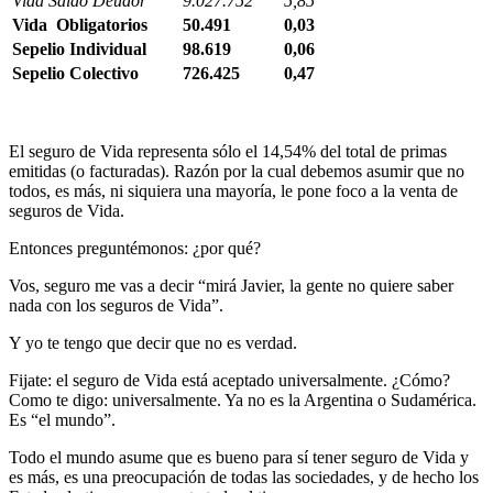
Vida Saldo Deudor
9.027.752
5,85
Vida Obligatorios
50.491
0,03
Sepelio Individual
98.619
0,06
Sepelio Colectivo
726.425
0,47
El seguro de Vida representa sólo el 14,54% del total de primas
emitidas (o facturadas). Razón por la cual debemos asumir que no
todos, es más, ni siquiera una mayoría, le pone foco a la venta de
seguros de Vida.
Entonces preguntémonos: ¿por qué?
Vos, seguro me vas a decir “mirá Javier, la gente no quiere saber
nada con los seguros de Vida”.
Y yo te tengo que decir que no es verdad.
Fijate: el seguro de Vida está aceptado universalmente. ¿Cómo?
Como te digo: universalmente. Ya no es la Argentina o Sudamérica.
Es “el mundo”.
Todo el mundo asume que es bueno para sí tener seguro de Vida y
es más, es una preocupación de todas las sociedades, y de hecho los