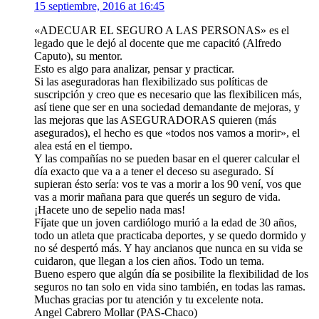
15 septiembre, 2016 at 16:45
«ADECUAR EL SEGURO A LAS PERSONAS» es el
legado que le dejó al docente que me capacitó (Alfredo
Caputo), su mentor.
Esto es algo para analizar, pensar y practicar.
Si las aseguradoras han flexibilizado sus políticas de
suscripción y creo que es necesario que las flexibilicen más,
así tiene que ser en una sociedad demandante de mejoras, y
las mejoras que las ASEGURADORAS quieren (más
asegurados), el hecho es que «todos nos vamos a morir», el
alea está en el tiempo.
Y las compañías no se pueden basar en el querer calcular el
día exacto que va a a tener el deceso su asegurado. Sí
supieran ésto sería: vos te vas a morir a los 90 vení, vos que
vas a morir mañana para que querés un seguro de vida.
¡Hacete uno de sepelio nada mas!
Fíjate que un joven cardiólogo murió a la edad de 30 años,
todo un atleta que practicaba deportes, y se quedo dormido y
no sé despertó más. Y hay ancianos que nunca en su vida se
cuidaron, que llegan a los cien años. Todo un tema.
Bueno espero que algún día se posibilite la flexibilidad de los
seguros no tan solo en vida sino también, en todas las ramas.
Muchas gracias por tu atención y tu excelente nota.
Angel Cabrero Mollar (PAS-Chaco)